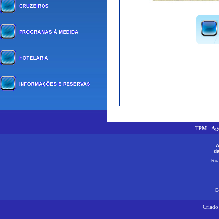
TPM - Agê
A
da
Rua
E
Criado